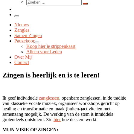
Zoeken
…
Zoeken
…
Menu
Nieuws
Zangles
Samen Zingen
Pauzekoor
Koop hier je strippenkaart
Alleen voor Leden
Over Mij
Contact
Zingen is heerlijk en is te leren!
Ik geef individuele
zanglessen
, openbare zanglessen, in de traditie
van klassieke vocale muziek, organiseer workshops gericht op
healing en transformatie en maak (buiten-)activiteiten met
samenzang mogelijk. De werking van de stem is inmiddels
grotendeels ontsluierd. Zie
hier
hoe de stem werkt.
MIJN VISIE OP ZINGEN: