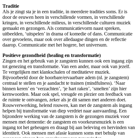
Traditie
Als je zingt sta je in een traditie, in meerdere tradities soms. Er is
door de eeuwen heen in verschillende vormen, in verschillende
kringen, in verschillende milieus, in verschillende culturen muziek
gemaakt en gezongen. Als communicatievorm naast spreken,
uitbeelden, ‘uitspelen’ in drama of komedie of dans. Communicatie
over gevoelens, maar ook over alledaagse dingen en de reflectie
daarop. Communicatie met het hogere, het universum.
Positieve gezondheid (healing en transformatie)
Zingen en het gebruik van je zangstem kunnen ook een ingang zijn
tot genezing en transformatie. Van een ander, maar ook van jezelf.
Te vergelijken met klankschalen of meditatieve muziek.
Bijvoorbeeld door de hoorbare/ervaarbare adem (nl. je zangstem)
centraal te stellen en je aandacht te trainen (mindfulness). ‘Naar
binnen keren’ en ‘verzachten’, ‘je hart raken’, ‘smelten’ zijn hier
kernwoorden. Maar ook spel, vreugde en plezier om feedback van
de ruimte te ontvangen, zeker als je dit samen met anderen doet.
Rouwverwerking, helend rouwen, kan met de zangstem als ingang
helpen bij transformatie van diep verdriet naar aanvaarding. Een
bijzondere werking van de zangstem is de gezongen muziek voor
mensen met dementie: de zangstem en voorkeursmuziek is een
ingang tot het geheugen en draagt bij aan beleving en hervinden van
identiteit. Ook mensen met afasie kunnen soms met behulp van