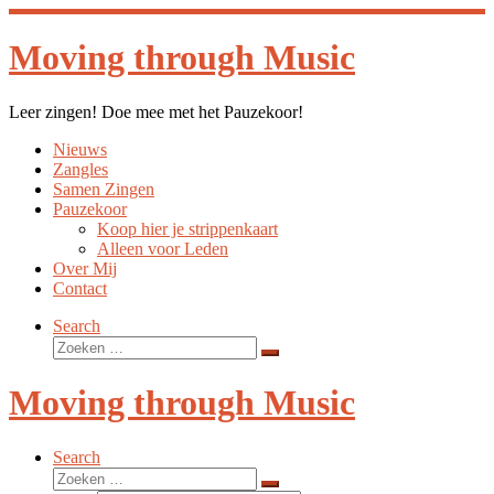
Ga
naar
Moving through Music
inhoud
Leer zingen! Doe mee met het Pauzekoor!
Nieuws
Zangles
Samen Zingen
Pauzekoor
Koop hier je strippenkaart
Alleen voor Leden
Over Mij
Contact
Search
Zoeken
Zoeken
…
Moving through Music
Search
Zoeken
Zoeken