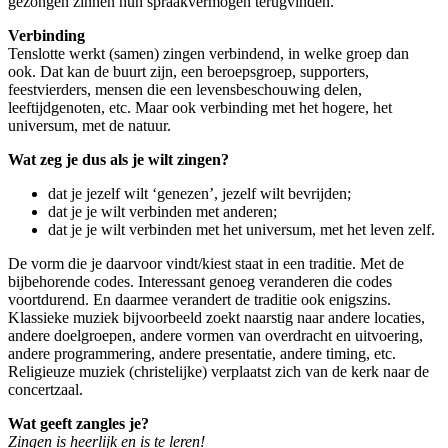
gezongen zinnen hun spraakvermogen terugvinden.
Verbinding
Tenslotte werkt (samen) zingen verbindend, in welke groep dan
ook. Dat kan de buurt zijn, een beroepsgroep, supporters,
feestvierders, mensen die een levensbeschouwing delen,
leeftijdgenoten, etc. Maar ook verbinding met het hogere, het
universum, met de natuur.
Wat zeg je dus als je wilt zingen?
dat je jezelf wilt ‘genezen’, jezelf wilt bevrijden;
dat je je wilt verbinden met anderen;
dat je je wilt verbinden met het universum, met het leven zelf.
De vorm die je daarvoor vindt/kiest staat in een traditie. Met de
bijbehorende codes. Interessant genoeg veranderen die codes
voortdurend. En daarmee verandert de traditie ook enigszins.
Klassieke muziek bijvoorbeeld zoekt naarstig naar andere locaties,
andere doelgroepen, andere vormen van overdracht en uitvoering,
andere programmering, andere presentatie, andere timing, etc.
Religieuze muziek (christelijke) verplaatst zich van de kerk naar de
concertzaal.
Wat geeft zangles je?
Zingen is heerlijk en is te leren!